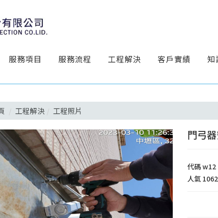
服務項目
服務流程
工程解決
客戶實績
知
頁
工程解決
工程照片
門弓器
代碼
w12
人氣
106