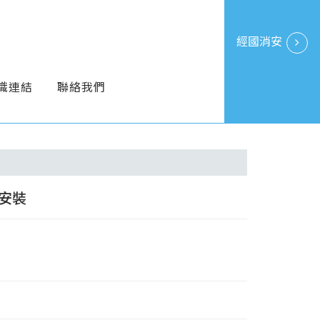
經國消安
識連結
聯絡我們
安裝
2