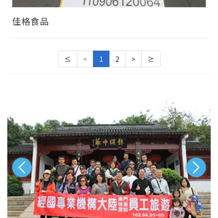
佳格食品
≤
<
1
2
>
≥
‹
›