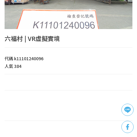
六福村 | VR虛擬實境
代碼
k11101240096
人氣
384