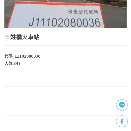
三姓橋火車站
代碼
j11102080036
人氣
347