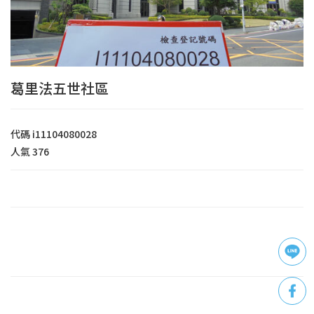
葛里法五世社區
代碼
i11104080028
人氣
376