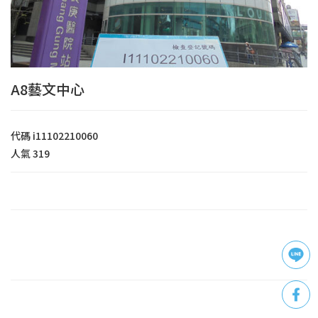
A8藝文中心
代碼
i11102210060
人氣
319