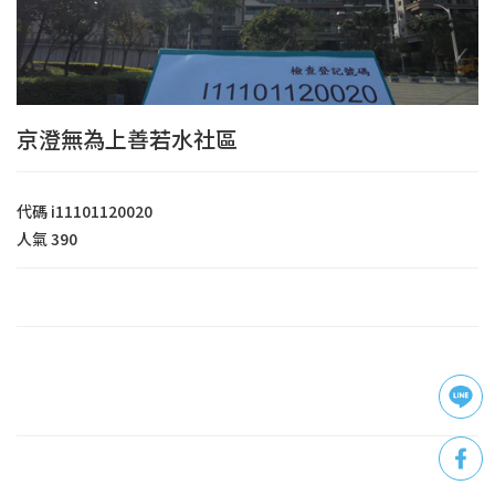
京澄無為上善若水社區
代碼
i11101120020
人氣
390