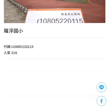
羅浮國小
代碼
i10805220115
人氣
316