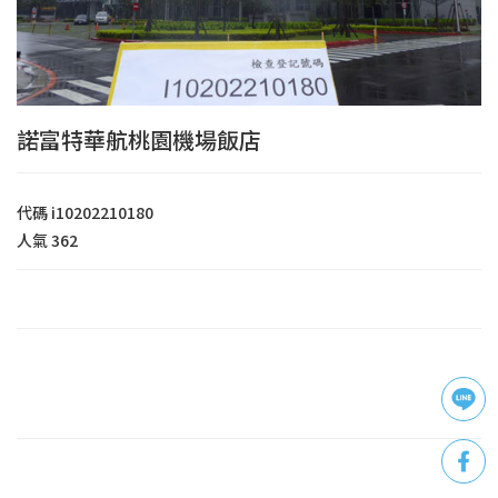
諾富特華航桃園機場飯店
代碼
i10202210180
人氣
362