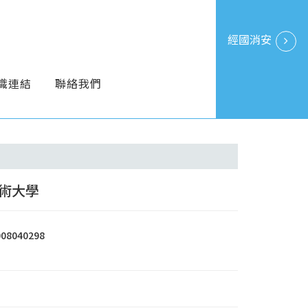
經國消安
識連結
聯絡我們
術大學
008040298