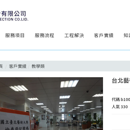
服務項目
服務流程
工程解決
客戶實績
知
頁
客戶實績
教學類
台北藝
代碼
b10
人氣
330