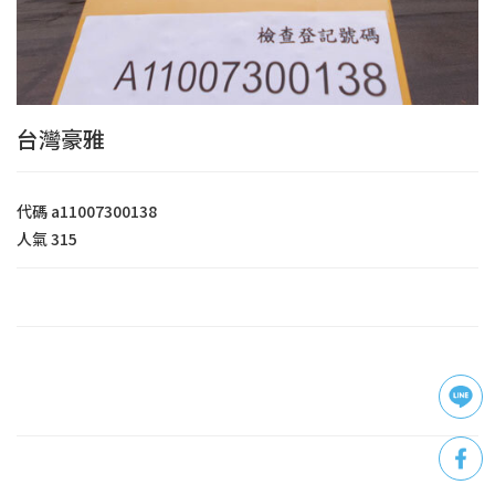
台灣豪雅
代碼
a11007300138
人氣
315